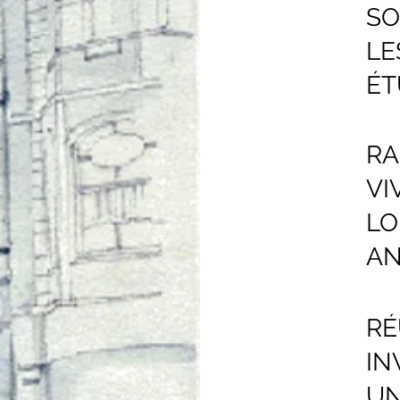
SO
LE
ÉT
RA
VI
LO
AN
RÉ
IN
UN